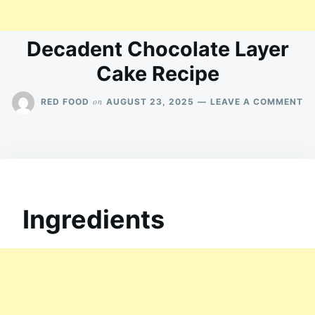
Decadent Chocolate Layer
Cake Recipe
O
on
RED FOOD
AUGUST 23, 2025
LEAVE A COMMENT
D
C
LA
C
RE
Ingredients