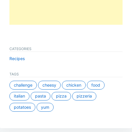
CATEGORIES
Recipes
TAGS
challenge
cheesy
chicken
food
italian
pasta
pizza
pizzeria
potatoes
yum