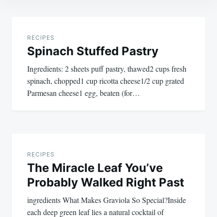
Post
navigation
RECIPES
Spinach Stuffed Pastry
Ingredients: 2 sheets puff pastry, thawed2 cups fresh
spinach, chopped1 cup ricotta cheese1/2 cup grated
Parmesan cheese1 egg, beaten (for…
RECIPES
The Miracle Leaf You’ve
Probably Walked Right Past
ingredients What Makes Graviola So Special?Inside
each deep green leaf lies a natural cocktail of