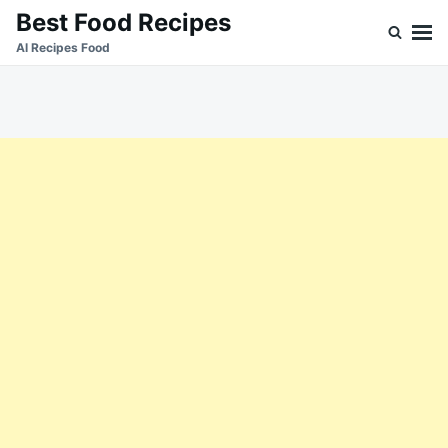
Skip
Search
Best Food Recipes
to
for:
Al Recipes Food
content